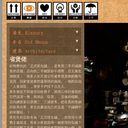
省煲佬
於鴨寮街的「正式唔生鏽」，是售賣二手不鏽鋼
煲的店舖。店內的二手鋼煲卻不殘舊，店主黃生
感慨道：「很多人在百貨公司被售貨員推銷幾句
就買，回家後就會把還用得的拋掉。」他的店就
「人棄我取」，替煲子們找下任主人。
黃生會從不同途徑回收煲子，購得心得好後就把
它們清潔一番，再掛起「晾賣」，活像肉檔般。
店內鋼煲多以原價二、三成發售。把名貴的煲鍋
回收再出售，黃生自豪說自己的店是「不鏽鋼中
的米蘭站」！
黃先生的店取名為「正式唔生鏽」，然而現今消
費主義當道，有多少家庭能用一個煲用到生鏽？
此店提醒了大家：當你想掉東西時先想一想，是