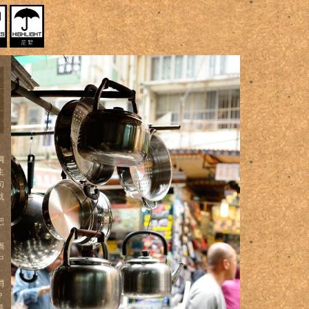
鋼
生
句
就
把
。
鍋
中
消
？
是