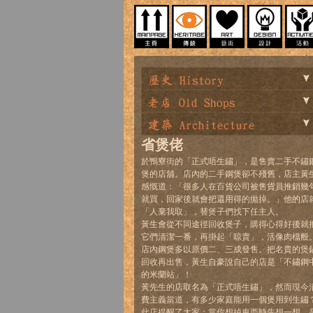
省煲佬
於鴨寮街的「正式唔生鏽」，是售賣二手不鏽
煲的店舖。店內的二手鋼煲卻不殘舊，店主黃
感慨道：「很多人在百貨公司被售貨員推銷幾
就買，回家後就會把還用得的拋掉。」他的店
「人棄我取」，替煲子們找下任主人。
黃生會從不同途徑回收煲子，購得心得好後就
它們清潔一番，再掛起「晾賣」，活像肉檔般
店內鋼煲多以原價二、三成發售。把名貴的煲
回收再出售，黃生自豪說自己的店是「不鏽鋼
的米蘭站」！
黃先生的店取名為「正式唔生鏽」，然而現今
費主義當道，有多少家庭能用一個煲用到生鏽
此店提醒了大家：當你想掉東西時先想一想，