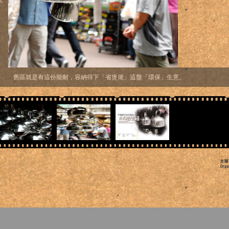
舊區就是有這份能耐，容納得下「省煲佬」這盤「環保」生意。