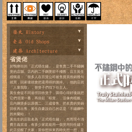
省煲佬
於鴨寮街的「正式唔生鏽」，是售賣二手不鏽鋼
煲的店舖。店內的二手鋼煲卻不殘舊，店主黃生
感慨道：「很多人在百貨公司被售貨員推銷幾句
就買，回家後就會把還用得的拋掉。」他的店就
「人棄我取」，替煲子們找下任主人。
黃生會從不同途徑回收煲子，購得心得好後就把
它們清潔一番，再掛起「晾賣」，活像肉檔般。
店內鋼煲多以原價二、三成發售。把名貴的煲鍋
回收再出售，黃生自豪說自己的店是「不鏽鋼中
的米蘭站」！
黃先生的店取名為「正式唔生鏽」，然而現今消
費主義當道，有多少家庭能用一個煲用到生鏽？
此店提醒了大家：當你想掉東西時先想一想，是