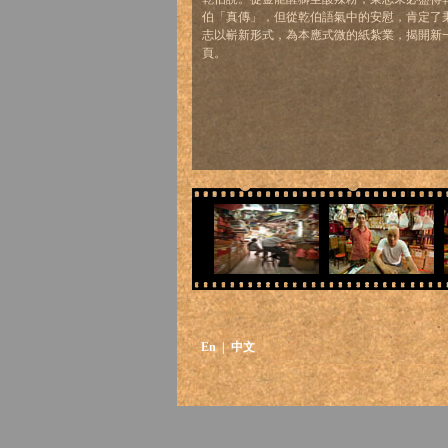
伯「真傳」，但從乾伯語氣中的安慰，肯定了
志以嶄新形式，為本應式微的紙紮業，揭開新
頁。
En
| 中文