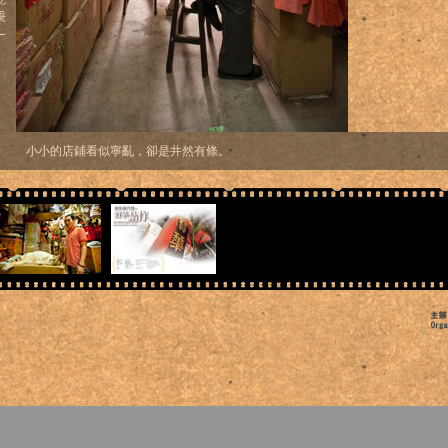
秉
一
小小的店鋪看似寧亂，卻是井然有條。