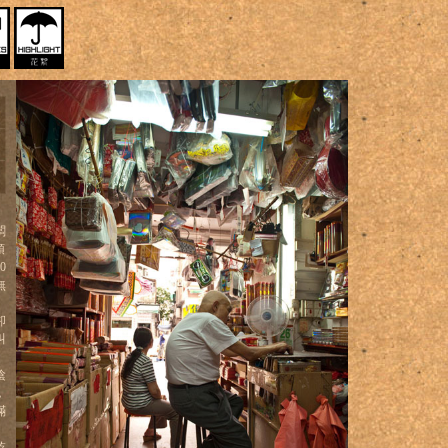
闆
頭
0
無
卻
叫
陰
，
滿
乾