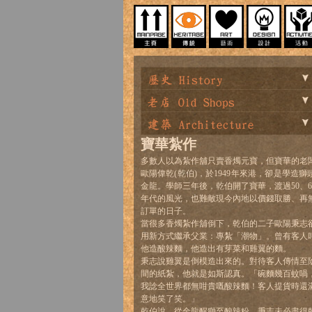
寶華紮作
多數人以為紮作舖只賣香燭元寶，但寶華的老
歐陽偉乾(乾伯)，於1949年來港，卻是學造獅
金龍。學師三年後，乾伯開了寶華，渡過50、6
年代的風光，也難敵現今內地以價錢取勝、再
訂單的日子。
當很多香燭紮作舖倒下，乾伯的二子歐陽秉志
用新方式繼承父業：專紮「潮物」。曾有客人
他造酸辣麵，他造出有芽菜和雞翼的麵。
秉志說雞翼是倒模造出來的。對待客人傳情至
間的紙紮，他就是如斯認真。「碗麵幾百蚊喎
我諗全世界都無咁貴嘅酸辣麵！客人提貨時還
意地笑了笑。」
乾伯說。從金龍醒獅至酸辣粉，秉志未必盡得