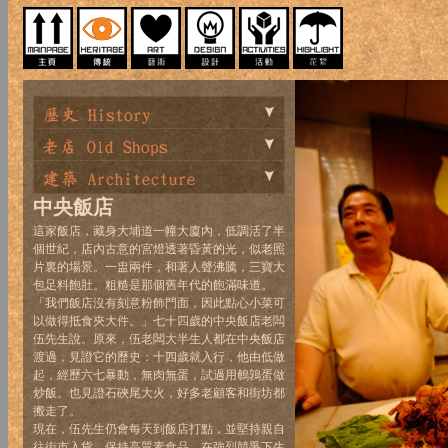
中央飯店
這家飯店，藏身大埔道一幢大廈內，低調活了半
個世紀，店內古意的宮燈透著昏黃的光，似老照
片裏的場景。一盅兩件，和著人聲沸騰，三寶大
包足料飽肚。粗糙是那個舊年代的飽滿味道。
「我們飯店沒有刻意粉飾門面，因此點心小菜可
以做得抵食夾大件。」七十四歲的中央飯店老闆
伍先生說。原來，伍老闆大半生人都在中央飯店
渡過，見證它的歷史：十四歲就入行，他由低做
起，經歷六七暴動，無肉無蛋，試過用鵪鶉蛋做
炒飯。也見證石硤尾大火，好多老顧客和街坊都
搬走了。
現在，伍先生仍會每天到飯店打點，並堅持親自
往街市入貨，保持高質素食品，在強烈競爭下生