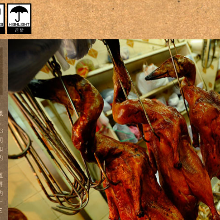
臘
，
3
同
如
的
雖
得
的
十
三