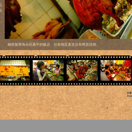
但
貼
雖然被譽為全區最平的飯店，但食物質素並沒有將貨就價。