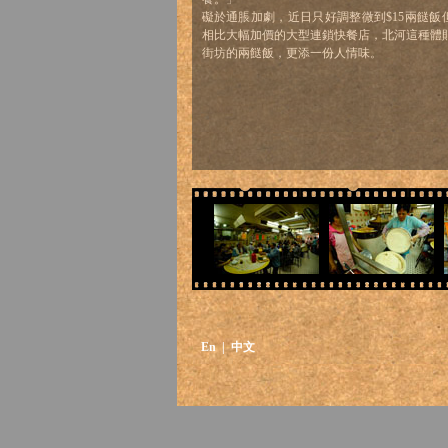
礙於通脹加劇，近日只好調整微到$15兩餸飯
相比大幅加價的大型連鎖快餐店，北河這種體
街坊的兩餸飯，更添一份人情味。
En
| 中文