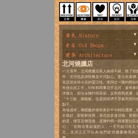
北河燒臘店
一大清早，北河燒臘店客人絡繹不絕，除了燒
外，北河也提供快餐及中式點心。多元化食肆
見證深水埗小店的靈活性。老闆之一陳灼明自8
年便在此工作，93年和同事頂手北河，多年來
伴退出，卻沒令陳灼明退卻，反而愈戰愈勇，
「十三蚊，兩餸飯」也是因經濟不景氣而想出
點子。
為省成本，兩餸飯的食材多於中午時段選購，
非最好，卻新鮮依舊，菜式也多達廿種。更難
的是，便宜定價背後，是陳灼明一顆連繫社區
心，「在附近拿綜援的人，一天可能只有五
元，北河正正可以為他們提供價廉物美的
餐。」