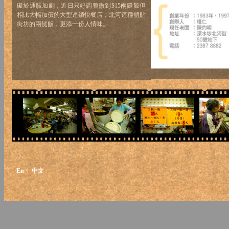
礙於通脹加劇，近日只好調整微到$15兩餸飯但
相比大幅加價的大型連鎖快餐店，北河這種體貼
街坊的兩餸飯，更添一份人情味。
En
| 中文