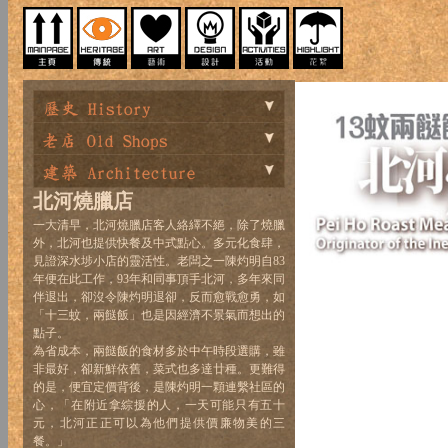
北河燒臘店
一大清早，北河燒臘店客人絡繹不絕，除了燒臘
外，北河也提供快餐及中式點心。多元化食肆，
見證深水埗小店的靈活性。老闆之一陳灼明自83
年便在此工作，93年和同事頂手北河，多年來同
伴退出，卻沒令陳灼明退卻，反而愈戰愈勇，如
「十三蚊，兩餸飯」也是因經濟不景氣而想出的
點子。
為省成本，兩餸飯的食材多於中午時段選購，雖
非最好，卻新鮮依舊，菜式也多達廿種。更難得
的是，便宜定價背後，是陳灼明一顆連繫社區的
心，「在附近拿綜援的人，一天可能只有五十
元，北河正正可以為他們提供價廉物美的三
餐。」