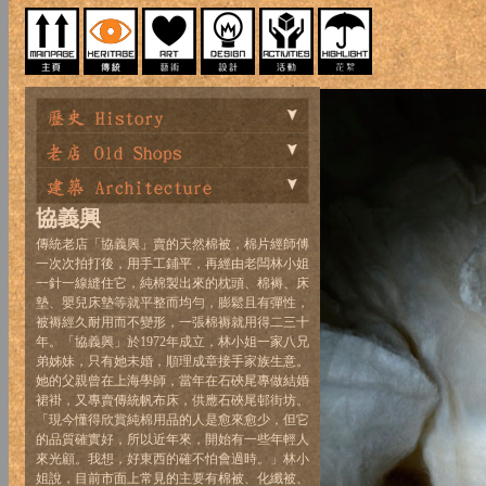
協義興
傳統老店「協義興」賣的天然棉被，棉片經師傅
一次次拍打後，用手工鋪平，再經由老闆林小姐
一針一線縫住它，純棉製出來的枕頭、棉褥、床
墊、嬰兒床墊等就平整而均勻，膨鬆且有彈性，
被褥經久耐用而不變形，一張棉褥就用得二三十
年。「協義興」於1972年成立，林小姐一家八兄
弟姊妹，只有她未婚，順理成章接手家族生意。
她的父親曾在上海學師，當年在石硤尾專做結婚
裙褂，又專賣傳統帆布床，供應石硤尾邨街坊。
「現今懂得欣賞純棉用品的人是愈來愈少，但它
的品質確實好，所以近年來，開始有一些年輕人
來光顧。我想，好東西的確不怕會過時。」林小
姐說，目前市面上常見的主要有棉被、化纖被、