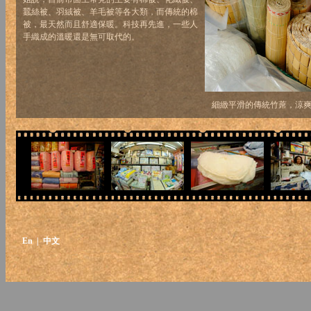
蠶絲被、羽絨被、羊毛被等各大類，而傳統的棉
被，最天然而且舒適保暖。科技再先進，一些人
手織成的溫暖還是無可取代的。
細緻平滑的傳統竹蓆，涼
En
| 中文