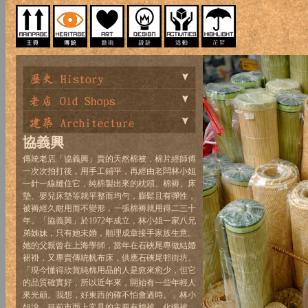
協義興
傳統老店「協義興」賣的天然棉被，棉片經師傅
一次次拍打後，用手工鋪平，再經由老闆林小姐
一針一線縫住它，純棉製出來的枕頭、棉褥、床
墊、嬰兒床墊等就平整而均勻，膨鬆且有彈性，
被褥經久耐用而不變形，一張棉褥就用得二三十
年。「協義興」於1972年成立，林小姐一家八兄
弟姊妹，只有她未婚，順理成章接手家族生意。
她的父親曾在上海學師，當年在石硤尾專做結婚
裙褂，又專賣傳統帆布床，供應石硤尾邨街坊。
「現今懂得欣賞純棉用品的人是愈來愈少，但它
的品質確實好，所以近年來，開始有一些年輕人
來光顧。我想，好東西的確不怕會過時。」林小
姐說，目前市面上常見的主要有棉被、化纖被、