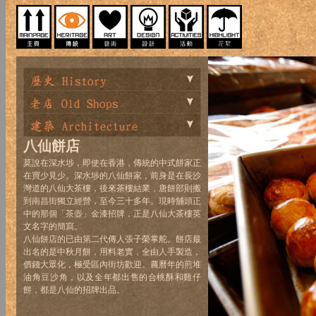
八仙餅店
莫說在深水埗，即使在香港，傳統的中式餅家正
在買少見少。深水埗的八仙餅家，前身是在長沙
灣道的八仙大茶樓，後來茶樓結業，唐餅部則搬
到南昌街獨立經營，至今三十多年。現時舖頭正
中的那個「茶壺」金漆招牌，正是八仙大茶樓英
文名字的簡寫。
八仙餅店的已由第二代傳人張子榮掌舵。餅店最
出名的是中秋月餅，用料老實，全由人手製造，
價錢大眾化，極受區內街坊歡迎。農曆年的煎堆
油角豆沙角，以及全年都出售的合桃酥和雞仔
餅，都是八仙的招牌出品。