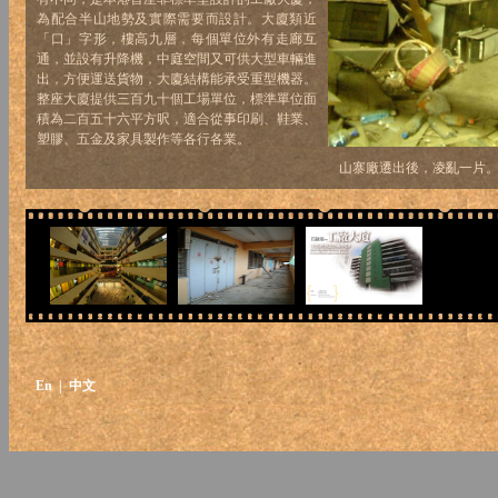
為配合半山地勢及實際需要而設計。大廈類近
「口」字形，樓高九層，每個單位外有走廊互
通，並設有升降機，中庭空間又可供大型車輛進
出，方便運送貨物，大廈結構能承受重型機器。
整座大廈提供三百九十個工場單位，標準單位面
積為二百五十六平方呎，適合從事印刷、鞋業、
塑膠、五金及家具製作等各行各業。
山寨廠遷出後，凌亂一片
En
| 中文