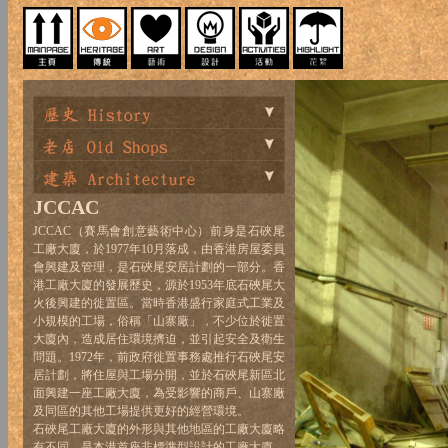
JCCAC
JCCAC（賽馬會創意藝術中心）前身是石硤尾
工廠大廈，於1977年10月落成，由香港房屋委員
會興建及管理，是石硤尾安居計劃的一部分。香
港工廠大廈的發展歷史，源於1953年底石硤尾大
火後興建的徙置區。當時香港盛行家庭式工業及
小規模的工場，俗稱「山寨廠」，不少位於徙置
大廈內，造成居住環境擠迫，並引起安全及衛生
問題。1972年，前政府徙置事務處推行石硤尾安
居計劃，將住屋與工場分開，並於石硤尾新區北
面興建一座工廠大廈，為受影響的商戶、山寨廠
及同區的其他工場提供更好的經營環境。
石硤尾工廠大廈的外形與其他地區的工廠大廈略
有不同，是本港首座非標準型設計的工廠大廈，