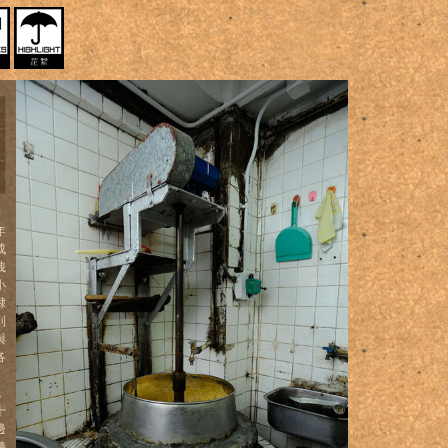
年
成
洩
小
隸
到
與
各
，
十
邊
幾