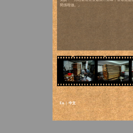
間係咁做。」
En
| 中文