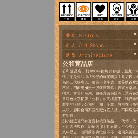
公和荳品店
公和荳品店﹐於1893年由駱邦創辦，至九十
代，本是公和街坊客仔的蘇老闆接手此店後，
為第三代接班人。這百年老字號，總是擠得水
不通，門面更瀰漫一股懷舊氣氛﹕舊式方桌與
摺凳、古舊的吊扇、白瓷方磚鋪牆等，還有在
書紅色大字招牌「公和」的高樓底下，我們看
歷史的痕跡：公和的「和」字輩，戰前在旺角
人和、廖同合兩家荳品廠分庭抗禮，不同客路
有堅持。
別小覷這裡只有寥寥數款豆製品，一代傳一代
沿用古法製作。廚房內那手動石磨，至今有九
八年歷史，老闆蘇崇廉忙個不停，邊倒入黃豆
笑說：「用石磨造豆漿最原汁原味，香港無邊