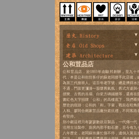
公和荳品店
公和荳品店﹐於1893年由駱邦創辦，至九十
代，本是公和街坊客仔的蘇老闆接手此店後，
為第三代接班人。這百年老字號，總是擠得水
不通，門面更瀰漫一股懷舊氣氛﹕舊式方桌與
摺凳、古舊的吊扇、白瓷方磚鋪牆等，還有在
書紅色大字招牌「公和」的高樓底下，我們看
歷史的痕跡：公和的「和」字輩，戰前在旺角
人和、廖同合兩家荳品廠分庭抗禮，不同客路
有堅持。
別小覷這裡只有寥寥數款豆製品，一代傳一代
沿用古法製作。廚房內那手動石磨，至今有九
八年歷史，老闆蘇崇廉忙個不停，邊倒入黃豆
笑說：「用石磨造豆漿最原汁原味，香港無邊