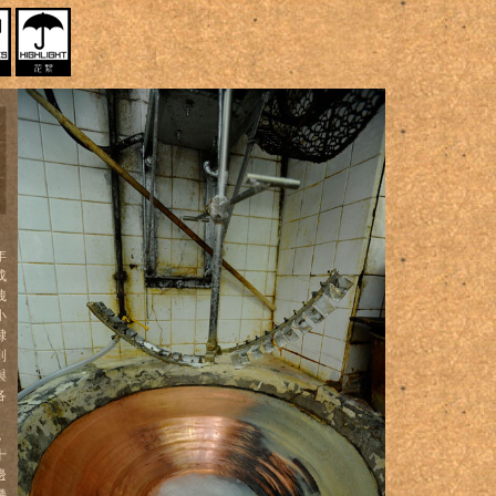
年
成
洩
小
隸
到
與
各
，
十
邊
幾