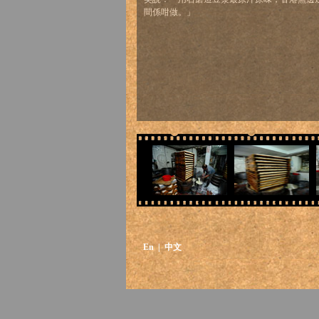
間係咁做。」
En
| 中文