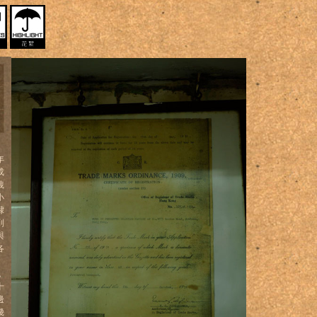
年
成
洩
小
隸
到
與
各
，
十
邊
幾