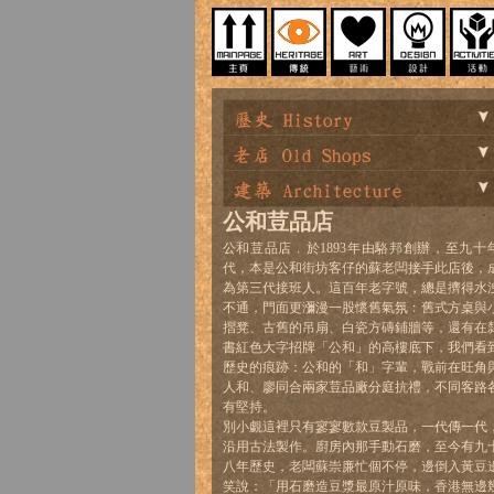
公和荳品店
公和荳品店﹐於1893年由駱邦創辦，至九十
代，本是公和街坊客仔的蘇老闆接手此店後，
為第三代接班人。這百年老字號，總是擠得水
不通，門面更瀰漫一股懷舊氣氛﹕舊式方桌與
摺凳、古舊的吊扇、白瓷方磚鋪牆等，還有在
書紅色大字招牌「公和」的高樓底下，我們看
歷史的痕跡：公和的「和」字輩，戰前在旺角
人和、廖同合兩家荳品廠分庭抗禮，不同客路
有堅持。
別小覷這裡只有寥寥數款豆製品，一代傳一代
沿用古法製作。廚房內那手動石磨，至今有九
八年歷史，老闆蘇崇廉忙個不停，邊倒入黃豆
笑說：「用石磨造豆漿最原汁原味，香港無邊