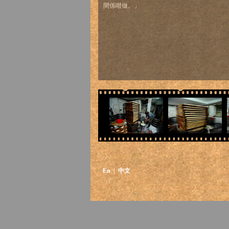
間係咁做。」
En
| 中文