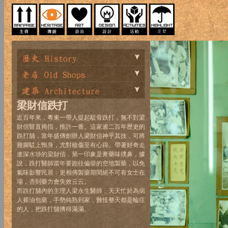
梁財信跌打
近百年來，粵東一帶人提起駁骨跌打，無不對梁
財信豎直拇指，推許一番。這家逾二百年歷史的
跌打舖，當年盛傳創辦人梁財信神乎其技，可將
雞腳駁上鴨身，尤對槍傷至有心得。帶著好奇走
進深水埗的梁財信，第一印象是膏藥味撲鼻，據
說，跌打醫師當年要跑往偏僻的空地製藥，以免
氣味影響民居﹔更相傳製藥期間絕不可有女士在
場，否則藥力會失效云云。
而跌打舖內的主理人梁永生醫師﹐天天忙於為病
人搽油包藥，手勢純熟到家，難怪整天都是輪症
的人，把跌打舖擠得滿滿。