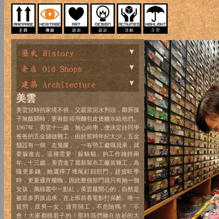
美雲
美雲兒時的家境不俗，父親當泥水判頭，鄰居孩
子無飯開時，更有餘裕用麵包皮煲糖水給他們。
1967年，美雲十一歲，無心向學，便決定往同學
爸爸的五金舖做雜工，由於當時年紀太少，五金
舖設有一個「走鬼窿」，一有勞工處職員來，就
要躲進去。這種需要「躲貓貓」的工作維持兩
年，十三歲，美雲進了麗新製衣工廠當雜工，為
賺更多錢，她選擇了埋尾釘鈕部門，趕貨旺季
時，更要通宵幾晚，因此整個部門就只有她一個
女孩，萬綠叢中一點紅，美雲最開心的，自然是
被眾多男孩追求，在上班前看電影打保齡。唯一
疑問，眾男一女，通宵開工，不危險嗎？「不
會！大家都很君子的！那時我們睡在放衫的大