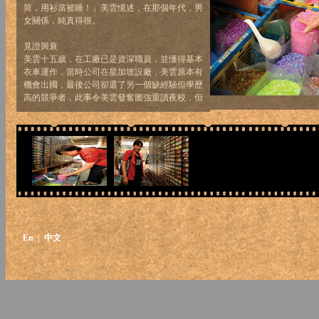
筒，用衫當被睡！」美雲憶述，在那個年代，男
女關係，純真得很。
見證興衰
美雲十五歲，在工廠已是資深職員，並懂得基本
衣車運作，當時公司在星加坡設廠，美雲原本有
機會出國，最後公司卻選了另一個缺經驗但學歷
高的競爭者，此事令美雲發奮圖強重讀夜校，但
機會往往一閃而逝，後來美雲二十一歲結婚，開
展了另一種人生。七十年代，美雲隨丈夫輾轉搬
家至上水，七十年代尾至八十年代初，美雲尚可
每星期從深水埗拿貨回家車，早上湊孩子，晚上
「開衣車」。但至85年，這些外發工機會也沒
了，至九十年代初，美雲有幸趕上最後一批工業
潮，在MOTOROLA工廠當女工，由車衣轉做高
科技工廠，三十五歲的美雲要從頭學起，硬記機
械每個步驟的英文拼法，但美雲說起那段日子，
總掩不住微笑：「可能因為美國公司，所以福利
En
| 中文
很好，生產線之間會有比賽，表現好的會有現金
獎，工廠甚至會把多餘的金線鑄成金幣獎給我
們！假期開工會有雙工、三工，公司有BBQ
場、網球場。」憑在工廠工作和加班的糧，令美
雲和丈夫有餘裕供兒子往美國讀書，「可以說，
在那公司工作過的員工，都會讚口不絕！」美雲
笑說。然而，MOTOROLA亦在千禧年代撒出香