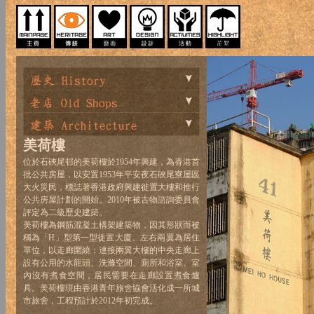
美荷樓
位於石硤尾邨的美荷樓於1954年興建，為香港首
批公共房屋，以安置1953年平安夜石硤尾寮屋區
大火災民，標誌著香港政府興建徙置大樓和推行
公共房屋計劃的開始。2010年被古物諮詢委員會
評定為二級歷史建築。
美荷樓為鋼筋混凝土構架建築物，因其形狀而被
稱為「H」型第一型徙置大廈。左右兩翼為居住
單位，以走廊圍繞；連接兩翼大樓的中央走廊上
設有公用的水龍頭、洗滌空間、廁所和浴室。室
內沒有煮食空間，居民需要在走廊設置煮食爐
具。美荷樓現由香港青年旅舍協會活化成一所城
市旅舍，工程預計於2012年初完成。