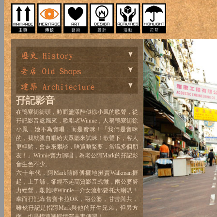
孖記影音
在鴨寮街街頭，時而盪漾酷似徐小鳳的歌聲，從
孖記影音處飄來，歌唱者Winnie，人稱鴨寮街徐
小鳳，她不為賣唱，而是賣咪！「我們是賣咪
的，我就親自唱給大眾聽來試咪！歌聲下，客人
更輕鬆，會走來攀談，唔買唔緊要，當識多個朋
友！」Winnie賣力演唱，為老公阿Mark的孖記影
音生色不少。
六十年代，阿Mark隨師傅擺地攤賣Walkman捱
起，上了舖，卻經不起高質影音式微，兩公婆努
力經營，艱難時Winnie一介女流都要托大喇叭！
幸而孖記靠售賣卡拉OK，兩公婆，甘苦與共，
雖然孖記是指阿Mark與他的孖生兄弟，但另方
面，也是指這鶼鰈情深夫妻倆吧！