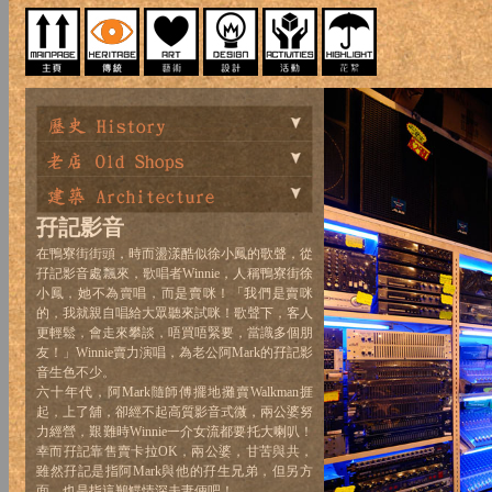
孖記影音
在鴨寮街街頭，時而盪漾酷似徐小鳳的歌聲，從
孖記影音處飄來，歌唱者Winnie，人稱鴨寮街徐
小鳳，她不為賣唱，而是賣咪！「我們是賣咪
的，我就親自唱給大眾聽來試咪！歌聲下，客人
更輕鬆，會走來攀談，唔買唔緊要，當識多個朋
友！」Winnie賣力演唱，為老公阿Mark的孖記影
音生色不少。
六十年代，阿Mark隨師傅擺地攤賣Walkman捱
起，上了舖，卻經不起高質影音式微，兩公婆努
力經營，艱難時Winnie一介女流都要托大喇叭！
幸而孖記靠售賣卡拉OK，兩公婆，甘苦與共，
雖然孖記是指阿Mark與他的孖生兄弟，但另方
面，也是指這鶼鰈情深夫妻倆吧！