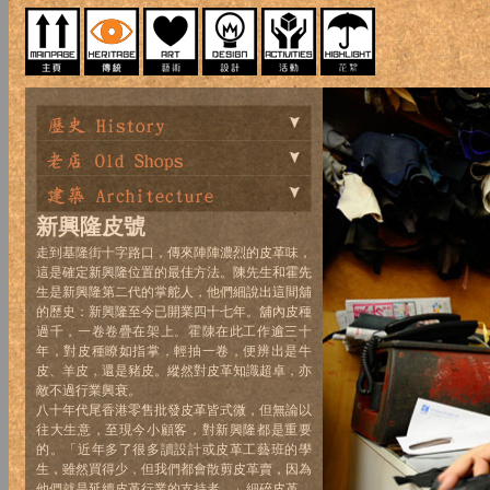
新興隆皮號
走到基隆街十字路口，傳來陣陣濃烈的皮革味，
這是確定新興隆位置的最佳方法。陳先生和霍先
生是新興隆第二代的掌舵人，他們細說出這間舖
的歷史：新興隆至今已開業四十七年。舖內皮種
過千，一卷卷疊在架上。霍陳在此工作逾三十
年，對皮種瞭如指掌，輕抽一卷，便辨出是牛
皮、羊皮，還是豬皮。縱然對皮革知識超卓，亦
敵不過行業興衰。
八十年代尾香港零售批發皮革皆式微，但無論以
往大生意，至現今小顧客，對新興隆都是重要
的。「近年多了很多讀設計或皮革工藝班的學
生，雖然買得少，但我們都會散剪皮革賣，因為
他們就是延續皮革行業的支持者。」細碎皮革，