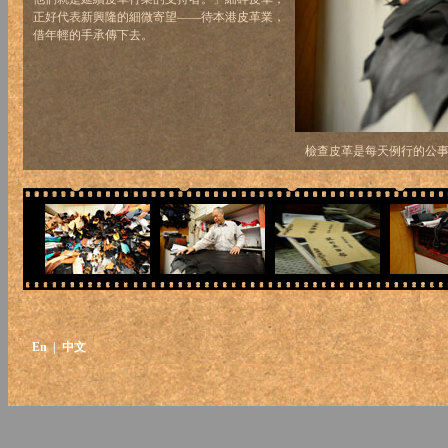
正好代表新興隆的細微寄望——待本港皮革業，
借年輕的手承傳下去。
檢查皮革是每天例行的公
En
| 中文