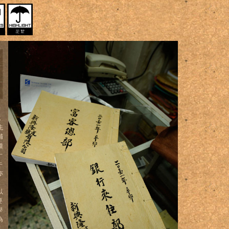
，
先
舖
種
十
牛
亦
以
要
學
為
，