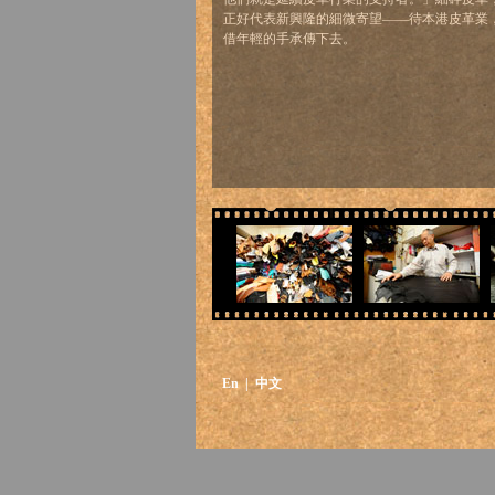
正好代表新興隆的細微寄望——待本港皮革業
借年輕的手承傳下去。
En
| 中文