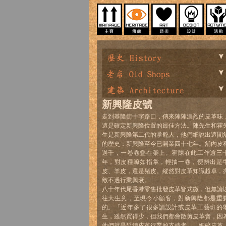
新興隆皮號
走到基隆街十字路口，傳來陣陣濃烈的皮革味
這是確定新興隆位置的最佳方法。陳先生和霍
生是新興隆第二代的掌舵人，他們細說出這間
的歷史：新興隆至今已開業四十七年。舖內皮
過千，一卷卷疊在架上。霍陳在此工作逾三
年，對皮種瞭如指掌，輕抽一卷，便辨出是
皮、羊皮，還是豬皮。縱然對皮革知識超卓，
敵不過行業興衰。
八十年代尾香港零售批發皮革皆式微，但無論
往大生意，至現今小顧客，對新興隆都是重
的。「近年多了很多讀設計或皮革工藝班的
生，雖然買得少，但我們都會散剪皮革賣，因
他們就是延續皮革行業的支持者。」細碎皮革