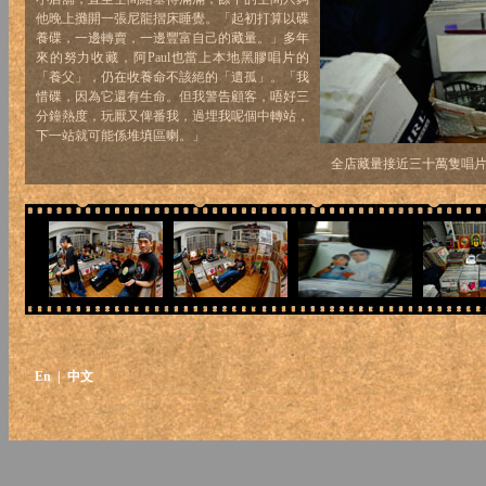
他晚上攤開一張尼龍摺床睡覺。「起初打算以碟
養碟，一邊轉賣，一邊豐富自己的藏量。」多年
來的努力收藏，阿Paul也當上本地黑膠唱片的
「養父」，仍在收養命不該絕的「遺孤」。「我
惜碟，因為它還有生命。但我警告顧客，唔好三
分鐘熱度，玩厭又俾番我，過埋我呢個中轉站，
下一站就可能係堆填區喇。」
全店藏量接近三十萬隻唱
En
| 中文