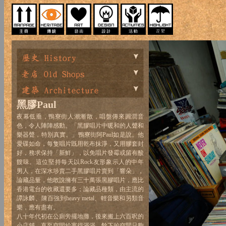
黑膠Paul
夜幕低垂，鴨寮街人潮漸散，唱盤傳來圓潤音
色，令人陣陣感動。「黑膠唱片中暖和的人聲和
樂器聲，特別真實。」鴨寮街阿Paul如是說。他
愛碟如命，每隻唱片既用乾布抹淨，又用膠套封
好，務求保持「新鮮」，以免唱片發霉或留有酸
餿味。這位堅持每天以Rock友形象示人的中年
男人，在深水埗賣二手黑膠唱片賣到「響朵」，
論藏品量，他敢說擁有三十萬張黑膠唱片，應比
香港電台的收藏還要多；論藏品種類，由主流的
譚詠麟、陳百強到heavy metal、輕音樂和另類音
樂，應有盡有。
八十年代初在公廁旁擺地攤，後來搬上六百呎的
小店舖，直至空間給塞得滿滿，餘下的空間只夠