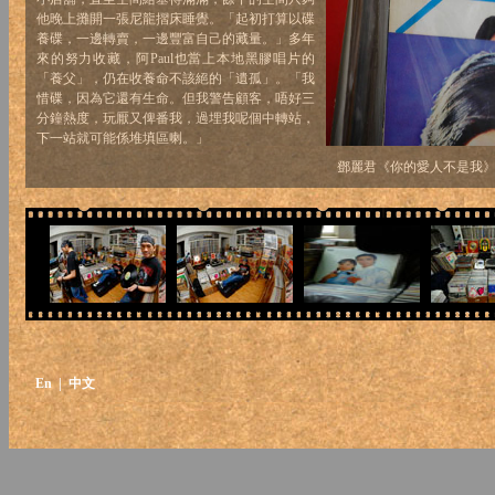
他晚上攤開一張尼龍摺床睡覺。「起初打算以碟
養碟，一邊轉賣，一邊豐富自己的藏量。」多年
來的努力收藏，阿Paul也當上本地黑膠唱片的
「養父」，仍在收養命不該絕的「遺孤」。「我
惜碟，因為它還有生命。但我警告顧客，唔好三
分鐘熱度，玩厭又俾番我，過埋我呢個中轉站，
下一站就可能係堆填區喇。」
鄧麗君《你的愛人不是我
En
| 中文