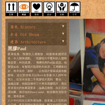
黑膠Paul
夜幕低垂，鴨寮街人潮漸散，唱盤傳來圓潤音
色，令人陣陣感動。「黑膠唱片中暖和的人聲和
樂器聲，特別真實。」鴨寮街阿Paul如是說。他
愛碟如命，每隻唱片既用乾布抹淨，又用膠套封
好，務求保持「新鮮」，以免唱片發霉或留有酸
餿味。這位堅持每天以Rock友形象示人的中年
男人，在深水埗賣二手黑膠唱片賣到「響朵」，
論藏品量，他敢說擁有三十萬張黑膠唱片，應比
香港電台的收藏還要多；論藏品種類，由主流的
譚詠麟、陳百強到heavy metal、輕音樂和另類音
樂，應有盡有。
八十年代初在公廁旁擺地攤，後來搬上六百呎的
小店舖，直至空間給塞得滿滿，餘下的空間只夠