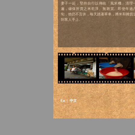
妻子一起，堅持自行以傳統「風米機」清理
遍，確保所賣之米乾淨、無雜質。即使年過
旬，他仍不言休，每天踏著單車，將米和雜貨
到客人手上。
En
| 中文