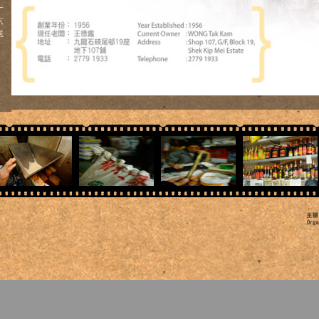
一
六
送