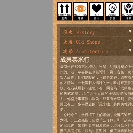
成興泰米行
每個年代都有它的標記。米舖，明顯是屬於上
代的。老一輩喜歡在米舖糴米（糴，音笛；意
買入穀物）他們愛嗅的，不僅是米香，還有濃
的人情味。一包滿載人情味的米，吃起來更香
軟。在石硤尾邨19座地下有一間名為「成興泰
的舊式米舖。現年六十五歲的王德鑑是米舖
主，他堅持事事親力親為，只要有米送到，便
用已有三十多年歷史的「風米機」將內裏雜質
走。
「今時今日，會做這工夫的米舖，全港不逾五
六間。」王德鑑指，自從「公仔麵」和「超市
的出現後，米舖生意亦日漸式微，現只餘下他
妻子共同打理。雖然生意艱難，但王德鑑樂於