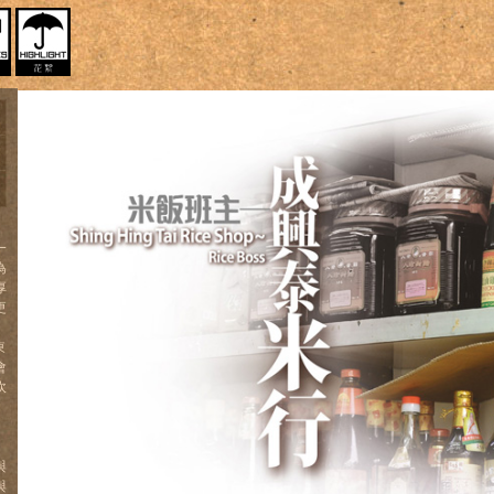
一
為
厚
更
」
東
會
吹
、
」
與
與