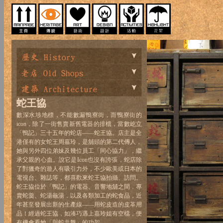
蛇王協
數深水埗地標，不能數漏鴨寮街，而鴨寮街的
icon，除了一街售賣新舊電器的排檔，當數屹立
「鴨記」三十五年的蛇店——蛇王協。店主是全
港僅有的女蛇王周嘉玲，是舖頭的第二代傳人，
她與另外四位弟妹及幾位員工「同心協力」，繼
承父親的心血。說它是Icon也沒有誇張，蛇店除
了對獵奇的遊人有吸引力外，不少歐美或日本的
電視台、雜誌等，都喜歡來蛇王協拍攝、訪問。
蛇王協位於「鴨記」的電器、音響地舖之間，專
賣蛇羹、蛇湯龜湯，以及各類加工的蛇食品，近
年甚至發展出新的生產線——用蛇皮造的皮革用
品！經過蛇王協，如湊巧遇上嘉玲姐有空檔，便
有機會看她「與蛇共舞」的功架。