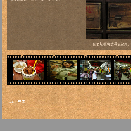
一個個蛇櫃裏放滿飯鏟頭
En
| 中文