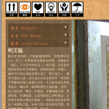
蛇王協
數深水埗地標，不能數漏鴨寮街，而鴨寮街的
icon，除了一街售賣新舊電器的排檔，當數屹立
「鴨記」三十五年的蛇店——蛇王協。店主是全
港僅有的女蛇王周嘉玲，是舖頭的第二代傳人，
她與另外四位弟妹及幾位員工「同心協力」，繼
承父親的心血。說它是Icon也沒有誇張，蛇店除
了對獵奇的遊人有吸引力外，不少歐美或日本的
電視台、雜誌等，都喜歡來蛇王協拍攝、訪問。
蛇王協位於「鴨記」的電器、音響地舖之間，專
賣蛇羹、蛇湯龜湯，以及各類加工的蛇食品，近
年甚至發展出新的生產線——用蛇皮造的皮革用
品！經過蛇王協，如湊巧遇上嘉玲姐有空檔，便
有機會看她「與蛇共舞」的功架。