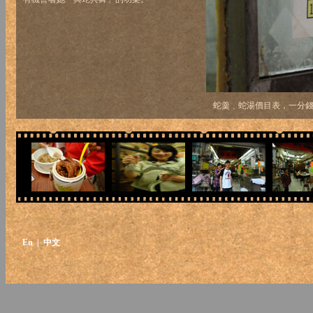
蛇羹﹑蛇湯價目表，一分
En
| 中文