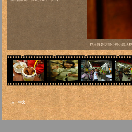
蛇王協是坊間少有仍賣活
En
| 中文