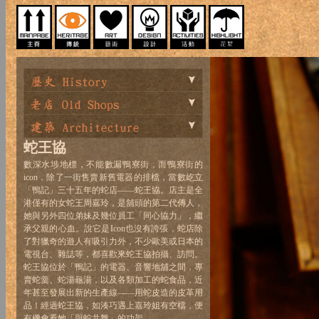
蛇王協
數深水埗地標，不能數漏鴨寮街，而鴨寮街的
icon，除了一街售賣新舊電器的排檔，當數屹立
「鴨記」三十五年的蛇店——蛇王協。店主是全
港僅有的女蛇王周嘉玲，是舖頭的第二代傳人，
她與另外四位弟妹及幾位員工「同心協力」，繼
承父親的心血。說它是Icon也沒有誇張，蛇店除
了對獵奇的遊人有吸引力外，不少歐美或日本的
電視台、雜誌等，都喜歡來蛇王協拍攝、訪問。
蛇王協位於「鴨記」的電器、音響地舖之間，專
賣蛇羹、蛇湯龜湯，以及各類加工的蛇食品，近
年甚至發展出新的生產線——用蛇皮造的皮革用
品！經過蛇王協，如湊巧遇上嘉玲姐有空檔，便
有機會看她「與蛇共舞」的功架。