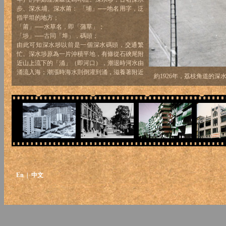
步、深水埔、深水莆： 「埔」──地名用字，泛
指平坦的地方；
「莆」──水草名，即「蒲草」；
「埗」──古同「埠」，碼頭；
由此可知深水埗以前是一個深水碼頭，交通繁
忙。深水埗原為一片沖積平地，有條從石硤尾附
近山上流下的「涌」（即河口），潮退時河水由
涌流入海；潮漲時海水則倒灌到涌，滋養著附近
約1926年，荔枝角道的深
田地。此涌便是後來的南昌街明渠，明渠於七十
年代被封蓋並建成今日修長的休憩公園。經過大
規模的填海，昔日的海岸線已變成內陸，一百年
前獨特的海角地形已湮沒在人工土地之上了。
En
| 中文