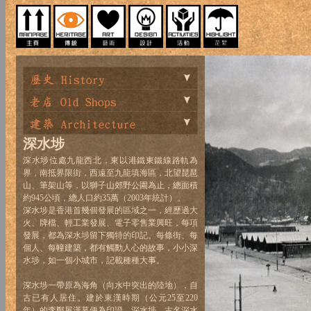
深水埗
深水埗位處九龍西北，東以港鐵東鐵線路軌為
界，南抵界限街，西遠至九龍填海區，北望琵琶
山、筆架山等，以獅子山郊野公園為止，總面積
約945公頃，總人口約35萬（2003年統計）。
深水埗是香港首幾個發展的區域之一，經歷過大
火、牌檔、輕工業發展、電子零售業興旺，每項
發展，都為深水埗留下獨特的印記。每條街、每
個人、每幢建築，都有觸動人心的故事，小小深
水埗，如一個小城市，記載種種大事。
深水埗一帶原為海角（向水中突出的陸地），自
古已有人居住。建於東漢時期（公元25至220
年）的李鄭屋漢墓便為印證。深水埗，古名深水