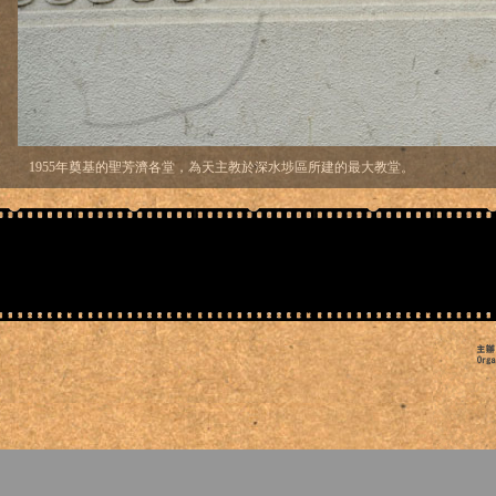
1955年奠基的聖芳濟各堂，為天主教於深水埗區所建的最大教堂。