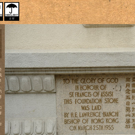
於
成
祭
，
的
尊
口
膏
，
合