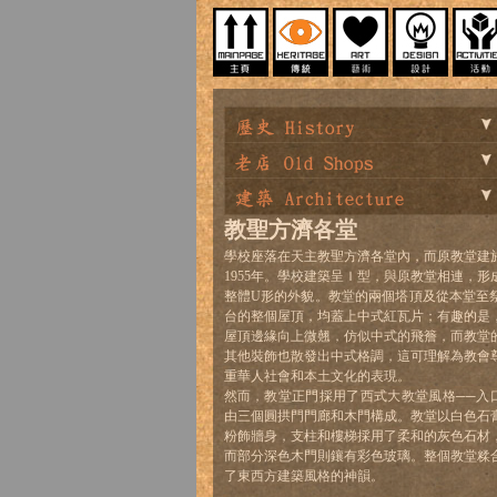
教聖方濟各堂
學校座落在天主教聖方濟各堂內，而原教堂建
1955年。學校建築呈Ｉ型，與原教堂相連，形
整體U形的外貌。教堂的兩個塔頂及從本堂至
台的整個屋頂，均蓋上中式紅瓦片；有趣的是
屋頂邊緣向上微翹，仿似中式的飛簷，而教堂
其他裝飾也散發出中式格調，這可理解為教會
重華人社會和本土文化的表現。
然而，教堂正門採用了西式大教堂風格──入
由三個圓拱門門廊和木門構成。教堂以白色石
粉飾牆身，支柱和樓梯採用了柔和的灰色石材
而部分深色木門則鑲有彩色玻璃。整個教堂糅
了東西方建築風格的神韻。