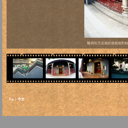
醫局街天后廟的規模相對
En
| 中文