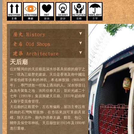
天后廟
位於醫局街的天后廟是深水埗甚具規模的廟宇之
一，現為三級歷史建築。天后是香港及南中國沿
岸省份經常供奉的神祇，本名林默娘（960-989
年），專門拯救一些海上遇溺的人。深水埗昔日
為漁舟聚集之地，漁民信奉天后，並於光緒二十
七年（1901年）集資興建天后廟。1931年起由華
人廟宇委員會管理。
天后廟的正殿置中，左右有偏殿，屋頂主脊設有
精緻的石灣陶塑裝飾，在市區來說可算頗具規
模。除天后外，廟內亦供奉太歲、觀音、包公、
關帝及保空等神祇。天后廟曾於1915年及1990年
進行重修。