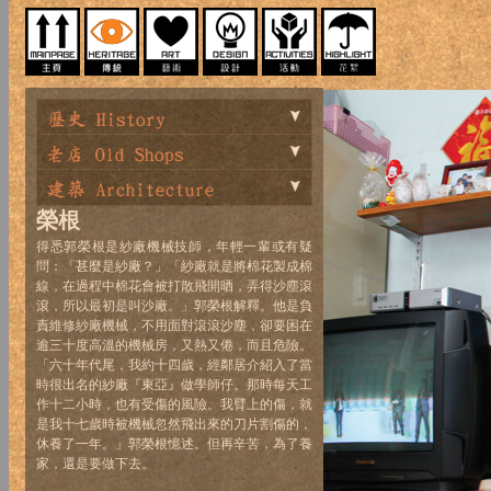
榮根
得悉郭榮根是紗廠機械技師，年輕一輩或有疑
問：「甚麼是紗廠？」「紗廠就是將棉花製成棉
線，在過程中棉花會被打散飛開晒，弄得沙塵滾
滾，所以最初是叫沙廠。」郭榮根解釋。他是負
責維修紗廠機械，不用面對滾滾沙塵，卻要困在
逾三十度高溫的機械房，又熱又倦，而且危險。
「六十年代尾，我約十四歲，經鄰居介紹入了當
時很出名的紗廠『東亞』做學師仔。那時每天工
作十二小時，也有受傷的風險。我臂上的傷，就
是我十七歲時被機械忽然飛出來的刀片割傷的，
休養了一年。」郭榮根憶述。但再辛苦，為了養
家，還是要做下去。