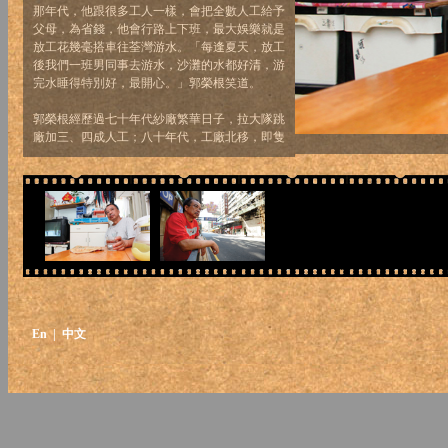
那年代，他跟很多工人一樣，會把全數人工給予
父母，為省錢，他會行路上下班，最大娛樂就是
放工花幾毫搭車往荃灣游水。「每逢夏天，放工
後我們一班男同事去游水，沙灘的水都好清，游
完水睡得特別好，最開心。」郭榮根笑道。
郭榮根經歷過七十年代紗廠繁華日子，拉大隊跳
廠加三、四成人工；八十年代，工廠北移，即隻
身赴廣西工廠工作；直至92年，因放不下剛兩歲
的兒子，輾轉回港任嘉頓工廠機械維修技師至
今。當機械技師，郭榮根談不上喜歡與否，對那
年代的人，談理想太遙遠，默默付出，只為求家
人生活安康。
En
| 中文