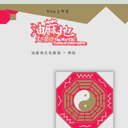
Eng
|
中文
油蔴地文化藝遊
> 傳統