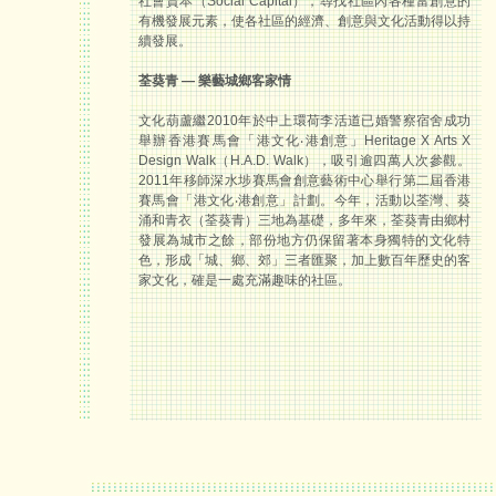
社會資本（Social Capital），尋找社區內各種富創意的
有機發展元素，使各社區的經濟、創意與文化活動得以持
續發展。
荃葵青 — 樂藝城鄉客家情
文化葫蘆繼2010年於中上環荷李活道已婚警察宿舍成功
舉辦香港賽馬會「港文化‧港創意」Heritage X Arts X
Design Walk（H.A.D. Walk），吸引逾四萬人次參觀。
2011年移師深水埗賽馬會創意藝術中心舉行第二屆香港
賽馬會「港文化‧港創意」計劃。今年，活動以荃灣、葵
涌和青衣（荃葵青）三地為基礎，多年來，荃葵青由鄉村
發展為城市之餘，部份地方仍保留著本身獨特的文化特
色，形成「城、鄉、郊」三者匯聚，加上數百年歷史的客
家文化，確是一處充滿趣味的社區。