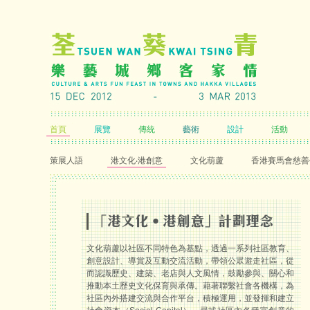
首頁
展覽
傳統
藝術
設計
活動
策展人語
港文化‧港創意
文化葫蘆
香港賽馬會慈善
「港文化‧港創意」計劃理念
文化葫蘆以社區不同特色為基點，透過一系列社區教育、
創意設計、導賞及互動交流活動，帶領公眾遊走社區，從
而認識歷史、建築、老店與人文風情，鼓勵參與、關心和
推動本土歷史文化保育與承傳。藉著聯繫社會各機構，為
社區內外搭建交流與合作平台，積極運用，並發揮和建立