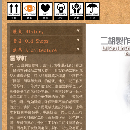
雲琴軒
六十五歲的黎修軒，去年代表香港到廣州參加
「國際首屆珍品二胡大賽」，他製作的二胡於花
梨木組奪金獎、紅木組奪銀獎及銅獎，並獲授予
「國際二胡製琴大師」的稱號。他的二胡工作室
「雲琴軒」，落戶於這活化工廈側面的單位，來
者都是慕名而來拜師學藝。「香港只有我一個人
會造二胡了，這是中華傳統的藝術啊！」黎師傅
面色白胖，聲如洪鐘，像個玩世不恭的老頑童。
他指出，坊間二胡多用電腦技術設計製造，上釉
木材拉奏時會黏手，手感較差，而出自人工打
磨、拋光及打蠟的二胡，會順滑很多，音色也不
同。黎師傅擔心，他的手工製作二胡技藝將會失
傳，因為其子女沒興趣學，製作二胡也沒有正規