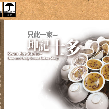
的
旅
守
仔
，
遊
家
是
我
約
樓
持