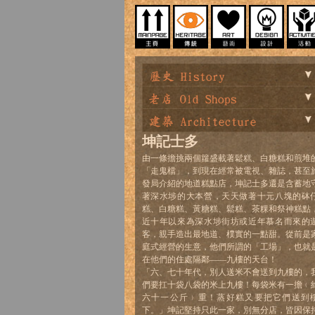
坤記士多
由一條擔挑兩個籮盛載著鬆糕、白糖糕和煎堆
「走鬼檔」，到現在經常被電視、雜誌，甚至
發局介紹的地道糕點店，坤記士多還是含蓄地
著深水埗的大本營，天天做著十元八塊的砵
糕、白糖糕、黃糖糕、鬆糕、茶粿和祭神糕點
近十年以來為深水埗街坊或近年慕名而來的
客，親手造出最地道、樸實的一點甜。從前是
庭式經營的生意，他們所謂的「工場」，也就
在他們的住處隔鄰——九樓的天台！
「六、七十年代，別人送米不會送到九樓的，
們要扛十袋八袋的米上九樓！每袋米有一擔﹙
六十一公斤﹚重！蒸好糕又要把它們送到
下。」坤記堅持只此一家，別無分店，皆因保