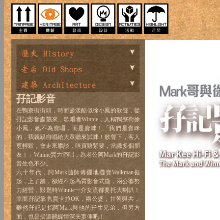
孖記影音
在鴨寮街街頭，時而盪漾酷似徐小鳳的歌聲，從
孖記影音處飄來，歌唱者Winnie，人稱鴨寮街徐
小鳳，她不為賣唱，而是賣咪！「我們是賣咪
的，我就親自唱給大眾聽來試咪！歌聲下，客人
更輕鬆，會走來攀談，唔買唔緊要，當識多個朋
友！」Winnie賣力演唱，為老公阿Mark的孖記影
音生色不少。
六十年代，阿Mark隨師傅擺地攤賣Walkman捱
起，上了舖，卻經不起高質影音式微，兩公婆努
力經營，艱難時Winnie一介女流都要托大喇叭！
幸而孖記靠售賣卡拉OK，兩公婆，甘苦與共，
雖然孖記是指阿Mark與他的孖生兄弟，但另方
面，也是指這鶼鰈情深夫妻倆吧！